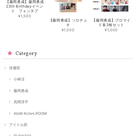
【藤岡勇成】藤岡勇成
23th Birthdayイベン
ト フォンタブ
¥1,500
【藤岡勇成】ソロチェ
【藤岡勇成】ブロマイ
キ
ド各3枚セット
¥1,000
¥1,000
Category
俳優部
小林涼
藤岡勇成
高間淳平
AtoM Actors ROOM
アイドル部
RUSH300