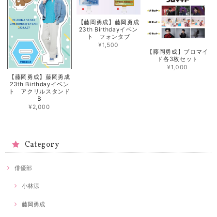
【藤岡勇成】藤岡勇成
23th Birthdayイベン
ト フォンタブ
¥1,500
【藤岡勇成】ブロマイ
ド各3枚セット
¥1,000
【藤岡勇成】藤岡勇成
23th Birthdayイベン
ト アクリルスタンド
B
¥2,000
Category
俳優部
小林涼
藤岡勇成