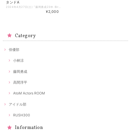
タンドA
2024年4月27日(土)『藤岡勇成23th Birthday トークイベント』にて販売されたグッズがAtoMオンラインショップにて販売開始✨ ■アクリルスタンドA 【発送について】 順次発送予定です。 【購入時のご注意】 ※決済方法は各種クレジットカードおよび携帯キャリア決済のみとなります。
¥2,000
Category
俳優部
小林涼
藤岡勇成
高間淳平
AtoM Actors ROOM
アイドル部
RUSH300
Information