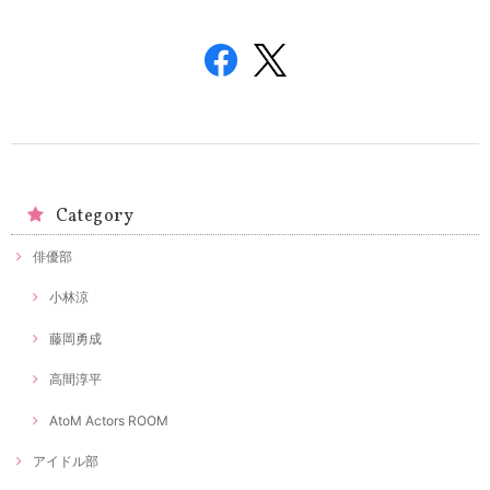
Category
俳優部
小林涼
藤岡勇成
高間淳平
AtoM Actors ROOM
アイドル部