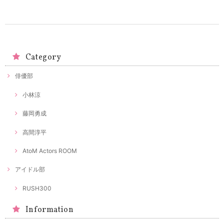
Category
俳優部
小林涼
藤岡勇成
高間淳平
AtoM Actors ROOM
アイドル部
RUSH300
Information